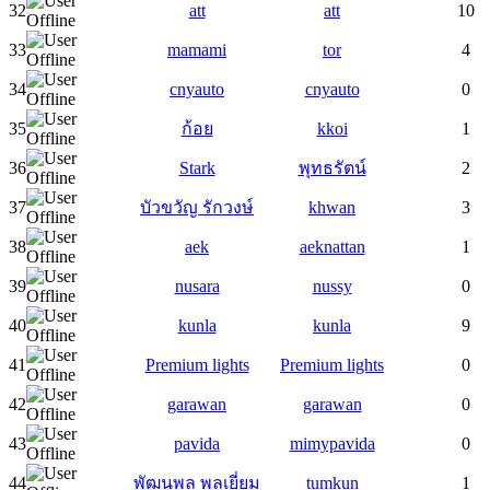
32
att
att
10
33
mamami
tor
4
34
cnyauto
cnyauto
0
35
ก้อย
kkoi
1
36
Stark
พุทธรัตน์
2
37
บัวขวัญ รักวงษ์
khwan
3
38
aek
aeknattan
1
39
nusara
nussy
0
40
kunla
kunla
9
41
Premium lights
Premium lights
0
42
garawan
garawan
0
43
pavida
mimypavida
0
44
พัฒนพล พลเยี่ยม
tumkun
1