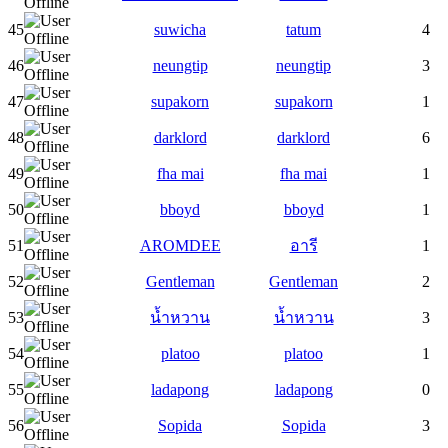
45
suwicha
tatum
4
46
neungtip
neungtip
3
47
supakorn
supakorn
1
48
darklord
darklord
6
49
fha mai
fha mai
1
50
bboyd
bboyd
1
51
AROMDEE
อารี
1
52
Gentleman
Gentleman
2
53
น้ำหวาน
น้ำหวาน
3
54
platoo
platoo
1
55
ladapong
ladapong
0
56
Sopida
Sopida
3