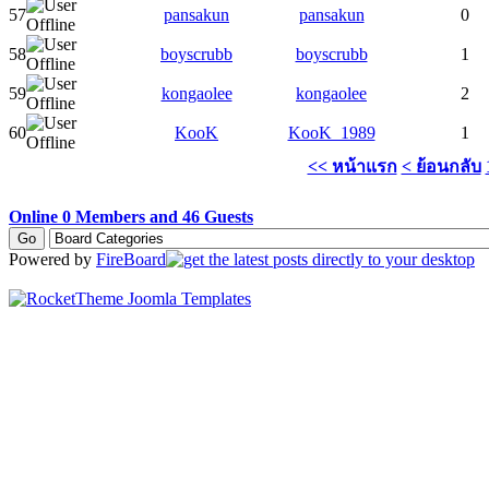
57
pansakun
pansakun
0
58
boyscrubb
boyscrubb
1
59
kongaolee
kongaolee
2
60
KooK
KooK_1989
1
<< หน้าแรก
< ย้อนกลับ
Online
0
Members and
46
Guests
Powered by
FireBoard