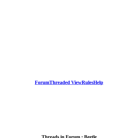
Forum
Threaded View
Rules
Help
Threads in Forum :
Beetle